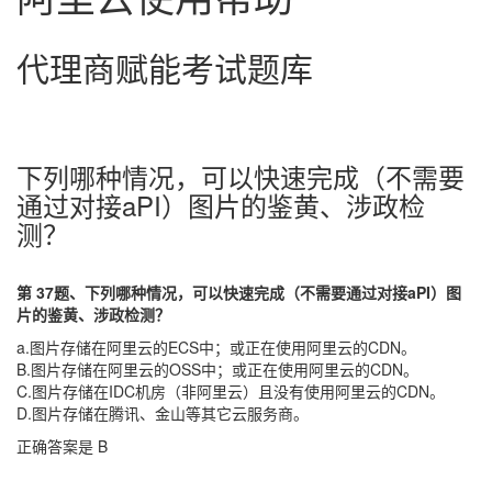
代理商赋能考试题库
下列哪种情况，可以快速完成（不需要
通过对接aPI）图片的鉴黄、涉政检
测？
第 37题、下列哪种情况，可以快速完成（不需要通过对接aPI）图
片的鉴黄、涉政检测？
a.图片存储在阿里云的ECS中；或正在使用阿里云的CDN。
B.图片存储在阿里云的OSS中；或正在使用阿里云的CDN。
C.图片存储在IDC机房（非阿里云）且没有使用阿里云的CDN。
D.图片存储在腾讯、金山等其它云服务商。
正确答案是 B