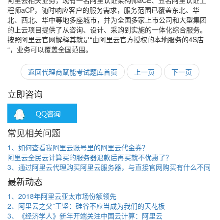
阿里云相关业务，现有一名阿里认证架构师aCE、五名阿里认证工
程师aCP，随时响应客户的服务需求，服务范围已覆盖东北、华
北、西北、华中等地多座城市，并为全国多家上市公司和大型集团
的上云项目提供了从咨询、设计、采购到实施的一体化综合服务。
按照阿里云官网解释其就是“由阿里云官方授权的本地服务的4S店
“，业务可以覆盖全国范围。
返回代理商赋能考试题库首页
上一页
下一页
立即咨询
常见相关问题
1、如何查看我阿里云账号里的阿里云代金券？
阿里云全民云计算买的服务器退款后再买就不优惠了？
3、通过阿里云代理购买阿里云服务器，与直接官网购买有什么不同
最新动态
1、2018年阿里云亚太市场份额领先
2、阿里云之父”王坚：硅谷不应当成为我们的天花板
3、《经济学人》新年开端关注中国云计算：阿里云