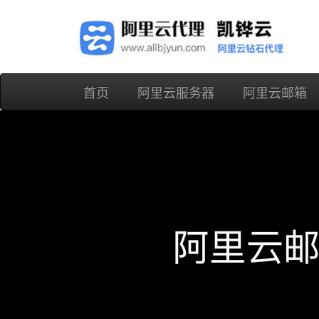
首页
阿里云服务器
阿里云邮箱