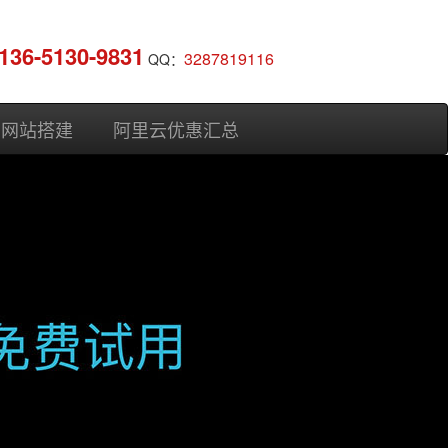
136-5130-9831
3287819116
QQ：
网站搭建
阿里云优惠汇总