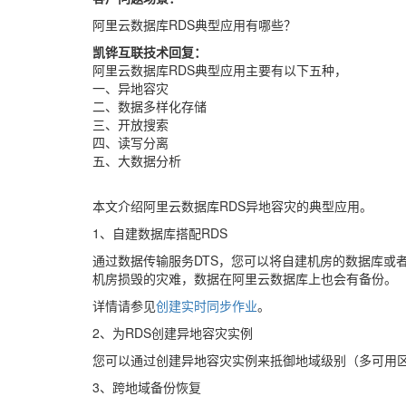
阿里云数据库RDS典型应用有哪些？
凯铧互联技术回复：
阿里云数据库RDS典型应用主要有以下五种，
一、异地容灾
二、数据多样化存储
三、开放搜索
四、读写分离
五、大数据分析
本文介绍阿里云数据库RDS异地容灾的典型应用。
1、自建数据库搭配RDS
通过数据传输服务DTS，您可以将自建机房的数据库或者
机房损毁的灾难，数据在阿里云数据库上也会有备份。
详情请参见
创建实时同步作业
。
2、为RDS创建异地容灾实例
您可以通过创建异地容灾实例来抵御地域级别（多可用
3、跨地域备份恢复