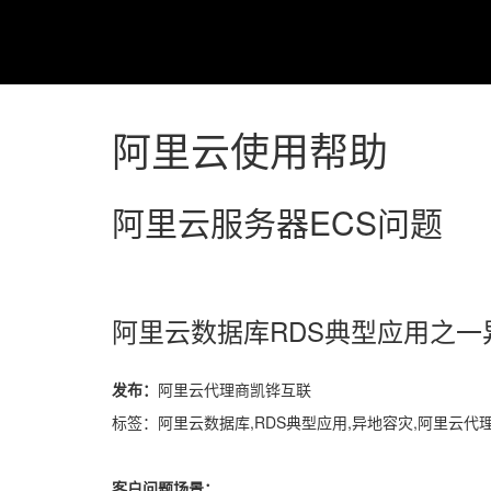
阿里云使用帮助
阿里云服务器ECS问题
阿里云数据库RDS典型应用之一
发布：
阿里云代理商凯铧互联
标签：阿里云数据库,RDS典型应用,异地容灾,阿里云代
客户问题场景：