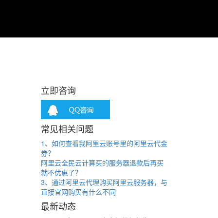
立即咨询
常见相关问题
1、如何查看我阿里云账号里的阿里云代金
券？
阿里云全民云计算买的服务器退款后再买
就不优惠了？
3、通过阿里云代理购买阿里云服务器，与
直接官网购买有什么不同
最新动态