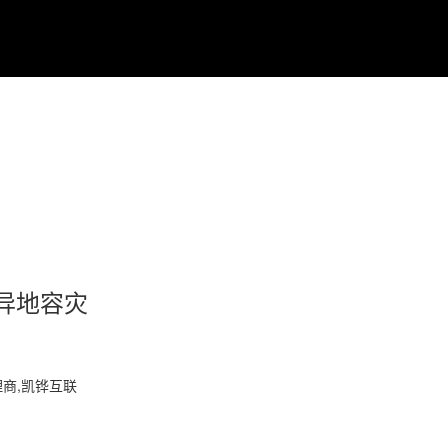
异地容灾
理商,凯铧互联