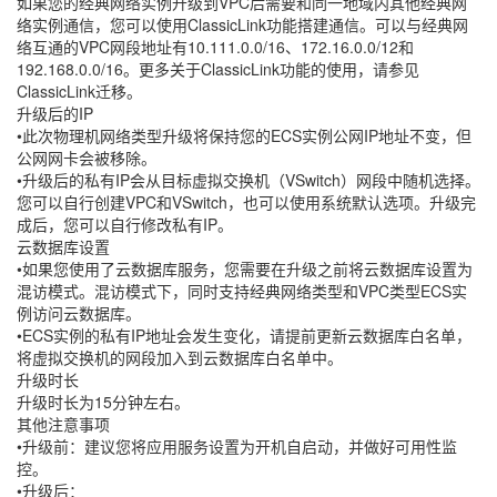
如果您的经典网络实例升级到VPC后需要和同一地域内其他经典网
络实例通信，您可以使用ClassicLink功能搭建通信。可以与经典网
络互通的VPC网段地址有10.111.0.0/16、172.16.0.0/12和
192.168.0.0/16。更多关于ClassicLink功能的使用，请参见
ClassicLink迁移。
升级后的IP
•此次物理机网络类型升级将保持您的ECS实例公网IP地址不变，但
公网网卡会被移除。
•升级后的私有IP会从目标虚拟交换机（VSwitch）网段中随机选择。
您可以自行创建VPC和VSwitch，也可以使用系统默认选项。升级完
成后，您可以自行修改私有IP。
云数据库设置
•如果您使用了云数据库服务，您需要在升级之前将云数据库设置为
混访模式。混访模式下，同时支持经典网络类型和VPC类型ECS实
例访问云数据库。
•ECS实例的私有IP地址会发生变化，请提前更新云数据库白名单，
将虚拟交换机的网段加入到云数据库白名单中。
升级时长
升级时长为15分钟左右。
其他注意事项
•升级前：建议您将应用服务设置为开机自启动，并做好可用性监
控。
•升级后：