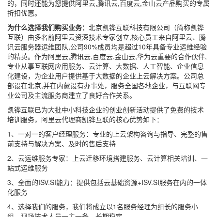
的，同时还能为您提供阿里云,腾讯云,百度云,金山云产品购买的专属
折扣优惠。
为什么选择我们购买业务：
北京凯铧互联科技有限公司（简称凯铧
互联）由多名前阿里云资深技术专家创立,核心员工来自阿里云、腾
讯云服务器运维团队,公司90%成员均是超过10年具备专业运维经验
的精英。作为阿里云,腾讯云,百度云,金山云,华为云重要的合作伙伴,
专业从事互联网应用服务、云计算、大数据、人工智能、企业信息
化建设，为企业用户提供基于大数据的企业上云解决方案。公司总
部设在北京,并在内蒙设有办事处，服务全国各地企业，与互联网专
业公司及主流服务商建立了良好合作关系。
凯铧互联已为大批中小科技企业的创业创新活动提供了免费的技术
培训服务，阿里云代理商凯铧互联的核心优势如下：
1、一对一的客户经理服务：专业的上云架构咨询与指导、完整的售
前支持与解决方案、及时的售后支持
2、云运维服务专家：上云迁移环境搭建服务、云计算相关培训、一
站式运维服务
3、全面的ISV.SI能力：提供包括云基础资源+ISV.SI服务在内的一体
化服务
4、选择我们的服务，我们将成立以1名服务经理为组长的服务小
组，现场技术人员一主一备，长期稳定。