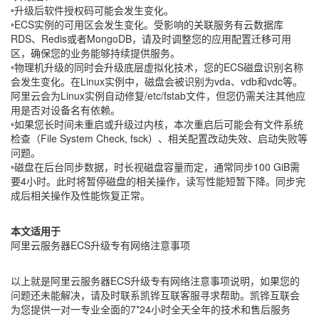
◦升级后软件授权码可能会发生变化。
◦ECS实例的可用区会发生变化。受影响的关联服务有云数据库
RDS、Redis或者MongoDB，请及时调整您的应用配置迁移可用
区，确保您的业务能够持续提供服务。
◦物理机升级的同时会升级底层虚拟化技术，您的ECS磁盘识别名称
会发生变化。在Linux实例中，磁盘会被识别为vda、vdb和vdc等。
阿里云会为Linux实例自动修复/etc/fstab文件，但您仍需关注其他应
用是否对设备名有依赖。
◦如果您长时间未重启或升级过内核，本次重启后可能会有文件系统
检查（File System Check, fsck）、相关配置改动失效、启动失败等
问题。
◦磁盘在后台同步数据，时长视磁盘容量而定，通常同步100 GiB需
要4小时。此时将暂停磁盘的相关操作，读写性能短暂下降。同步完
成后相关操作及性能恢复正常。
本文适用于
阿里云服务器ECS升级专有网络注意事项
以上就是阿里云服务器ECS升级专有网络注意事项说明，如果您的
问题还未能解决，请及时联系凯铧互联客服寻求帮助。凯铧互联会
为您提供一对一专业全面的7*24小时全天全年的技术和售后服务